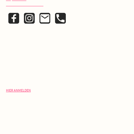
Datenschutzerklärung
KONTAKT
Schreib uns:
info@laelia.de
Ruf uns an:
+ 49 (0)30 420 22 325
NEWSLETTER
V
erpasse keine Rabatt-Aktion oder exklusive Angebote und
Neuigkeiten!
HIER ANMELDEN
ÖFFNUNGSZEITEN
Café:
Freitag - Sonntag
10:00 - 18:00 Uhr
Backstube: