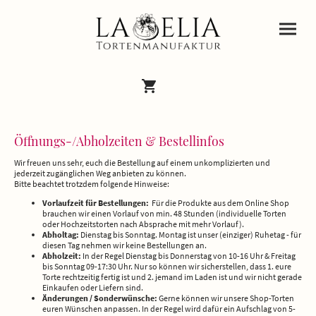
Öffnungs-/Abholzeiten & Bestellinfos
Wir freuen uns sehr, euch die Bestellung auf einem unkomplizierten und
jederzeit zugänglichen Weg anbieten zu können.
Bitte beachtet trotzdem folgende Hinweise:
Vorlaufzeit für Bestellungen:
Für die Produkte aus dem Online Shop
brauchen wir einen Vorlauf von min. 48 Stunden (individuelle Torten
oder Hochzeitstorten nach Absprache mit mehr Vorlauf).
Abholtag:
Dienstag bis Sonntag. Montag ist unser (einziger) Ruhetag - für
diesen Tag nehmen wir keine Bestellungen an.
Abholzeit:
In der Regel Dienstag bis Donnerstag von 10-16 Uhr & Freitag
bis Sonntag 09-17:30 Uhr. Nur so können wir sicherstellen, dass 1. eure
Torte rechtzeitig fertig ist und 2. jemand im Laden ist und wir nicht gerade
Einkaufen oder Liefern sind.
Änderungen / Sonderwünsche:
Gerne können wir unsere Shop-Torten
euren Wünschen anpassen. In der Regel wird dafür ein Aufschlag von 5-