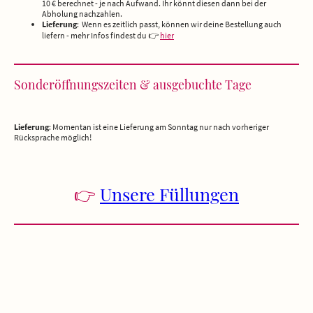
10 € berechnet - je nach Aufwand. Ihr könnt diesen dann bei der
Abholung nachzahlen.
Lieferung
: Wenn es zeitlich passt, können wir deine Bestellung auch
liefern - mehr Infos findest du 👉
hier
Sonderöffnungszeiten & ausgebuchte Tage
Lieferung
: Momentan ist eine Lieferung am Sonntag nur nach vorheriger
Rücksprache möglich!
👉
Unsere Füllungen