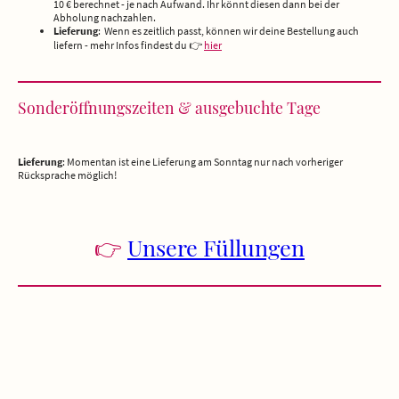
10 € berechnet - je nach Aufwand. Ihr könnt diesen dann bei der
Abholung nachzahlen.
Lieferung
: Wenn es zeitlich passt, können wir deine Bestellung auch
liefern - mehr Infos findest du 👉
hier
Sonderöffnungszeiten & ausgebuchte Tage
Lieferung
: Momentan ist eine Lieferung am Sonntag nur nach vorheriger
Rücksprache möglich!
👉
Unsere Füllungen