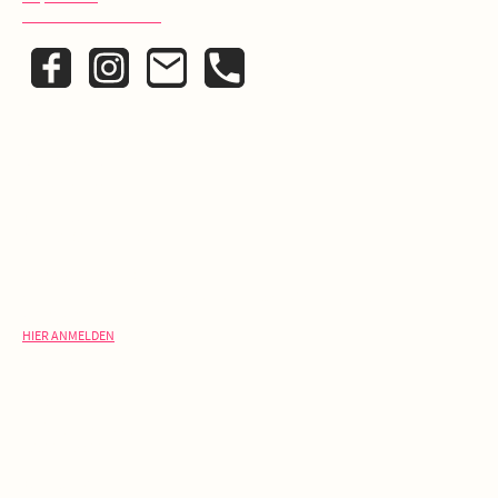
Datenschutzerklärung
KONTAKT
Schreib uns:
info@laelia.de
Ruf uns an:
+ 49 (0)30 420 22 325
NEWSLETTER
V
erpasse keine Rabatt-Aktion oder exklusive Angebote und
Neuigkeiten!
HIER ANMELDEN
ÖFFNUNGSZEITEN
Café:
Freitag - Sonntag
10:00 - 18:00 Uhr
Backstube: