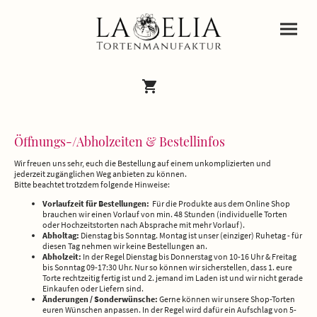
Öffnungs-/Abholzeiten & Bestellinfos
Wir freuen uns sehr, euch die Bestellung auf einem unkomplizierten und
jederzeit zugänglichen Weg anbieten zu können.
Bitte beachtet trotzdem folgende Hinweise:
Vorlaufzeit für Bestellungen:
Für die Produkte aus dem Online Shop
brauchen wir einen Vorlauf von min. 48 Stunden (individuelle Torten
oder Hochzeitstorten nach Absprache mit mehr Vorlauf).
Abholtag:
Dienstag bis Sonntag. Montag ist unser (einziger) Ruhetag - für
diesen Tag nehmen wir keine Bestellungen an.
Abholzeit:
In der Regel Dienstag bis Donnerstag von 10-16 Uhr & Freitag
bis Sonntag 09-17:30 Uhr. Nur so können wir sicherstellen, dass 1. eure
Torte rechtzeitig fertig ist und 2. jemand im Laden ist und wir nicht gerade
Einkaufen oder Liefern sind.
Änderungen / Sonderwünsche:
Gerne können wir unsere Shop-Torten
euren Wünschen anpassen. In der Regel wird dafür ein Aufschlag von 5-