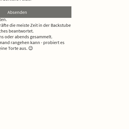
Absenden
ten.
fte die meiste Zeit in der Backstube
iches beantwortet.
ens oder abends gesammelt.
emand rangehen kann - probiert es
eine Torte aus. 😉
NGSZEITEN
 Sonntag
8:00 Uhr