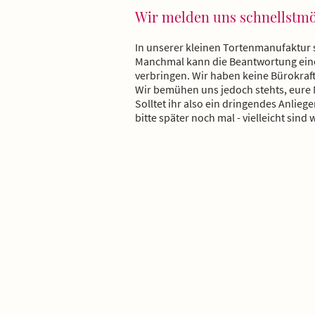
Wir melden uns schnellstmö
In unserer kleinen Tortenmanufaktur 
Manchmal kann die Beantwortung einer 
verbringen. Wir haben keine Bürokraf
Wir bemühen uns jedoch stehts, eure
Solltet ihr also ein dringendes Anli
bitte später noch mal - vielleicht sind
KONTAKT
Schreib uns:
info@laelia.de