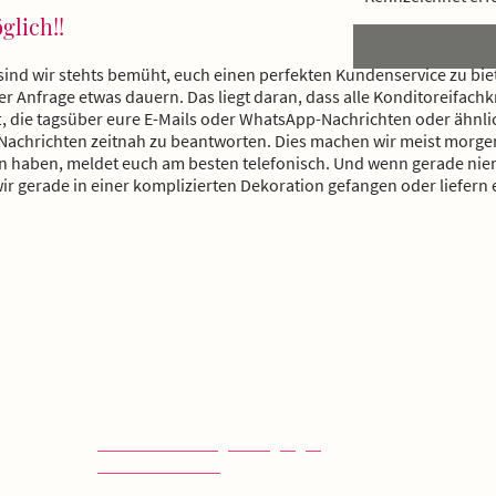
glich!!
sind wir stehts bemüht, euch einen perfekten Kundenservice zu bie
Anfrage etwas dauern. Das liegt daran, dass alle Konditoreifachkrä
t, die tagsüber eure E-Mails oder WhatsApp-Nachrichten oder ähnl
 Nachrichten zeitnah zu beantworten. Dies machen wir meist morg
egen haben, meldet euch am besten telefonisch. Und wenn gerade ni
 wir gerade in einer komplizierten Dekoration gefangen oder liefern 
WEITERE INFOS
ÖFFNU
>>
Liefer- und Zahlungsbedingungen
Café:
>>
Widerrufsbelehrung
Freitag -
10:00 - 1