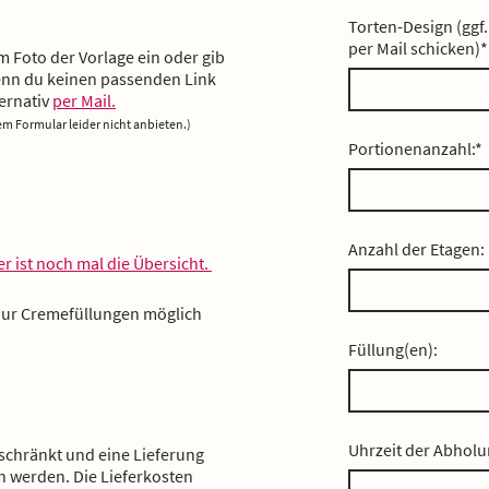
Torten-Design (ggf.
per Mail schicken)
*
m Foto der Vorlage ein oder gib
Wenn du keinen passenden Link
ternativ
per Mail.
m Formular leider nicht anbieten.)
Portionenanzahl:
*
Anzahl der Etagen:
er ist noch mal die Übersicht.
 nur Cremefüllungen möglich
Füllung(en):
Uhrzeit der Abhol
eschränkt und eine Lieferung
 werden. Die Lieferkosten