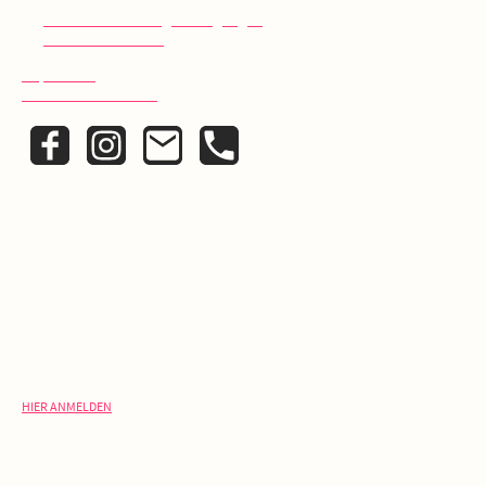
>>
Liefer- und Zahlungsbedingungen
>>
Widerrufsbelehrung
Impressum
Datenschutzerklärung
KONTAKT
Schreib uns:
info@laelia.de
Ruf uns an:
+ 49 (0)30 420 22 325
NEWSLETTER
V
erpasse keine Rabatt-Aktion oder exklusive Angebote und
Neuigkeiten!
HIER ANMELDEN
ÖFFNUNGSZEITEN
Café: