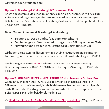
wir verschiedene Varianten an:
Option 1: Beratung & Verkostung LIVE bei uns im Café
Bringt am besten so viele Inspirationen wie möglich zur Beratung mit, wie zum
Beispiel Einladungskarten, Bilder vom Hochzeitskleid sowie Blumenbouquet,
Details über die Dekoration in der Location, Gästezahlen und Budget für die Torte
und andere Produkte.
Dieser Termin kombiniert Beratung & Verkostung:
Beratung zur Design und Aufbau eurer Wunschtorte
Empfehlungen zu Geschmacksrichtungen, bzw. Füllung(en) eurer Torte
Zur Verkostung bereiten wir 5 Törtchen/Füllungen für euch vor
Wir haben die Kosten für diesen Termin nicht in die Angebotspreise unserer
Torten eingerechnet und berechnen daher einen Unkostenbeitrag von 29,00 €.
Vereinbart gleich euren
Termin
mit uns. Dies passt in der Regel Dienstag -
Donnerstag zwischen 10:00 - 16:00 Uhr und Freitag bis Sonntag um 13:00 oder
14:00 Uhr.
Option 2: UNKOMPLIZIERT und ZEITSPAREND durch unserer Probier-Box
Wenn ihr euch schon (fast) für ein Design entschieden habt, aber bei den
Füllungen noch unsicher seid, ist vielleicht unsere Probierbox das richtige für
euch. Detail- oder Rückfragen können wir natürlich trotzdem besprechen - zum
Beispiel per E-Mail oder bei Abholung der Box.
👉
Hierkönnt ihr die 5er Probier-Box direkt im Shop bestellen
(7 Tage im Voraus)