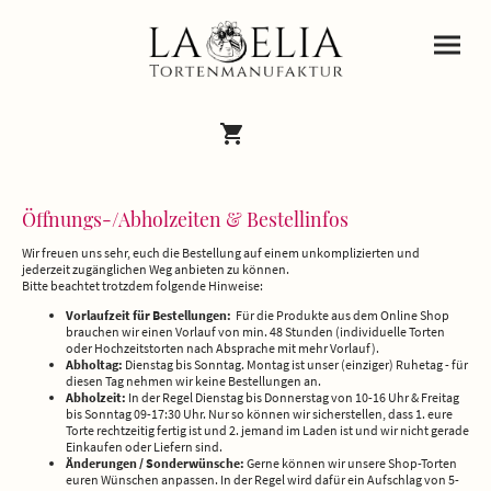
Öffnungs-/Abholzeiten & Bestellinfos
Wir freuen uns sehr, euch die Bestellung auf einem unkomplizierten und
jederzeit zugänglichen Weg anbieten zu können.
Bitte beachtet trotzdem folgende Hinweise:
Vorlaufzeit für Bestellungen:
Für die Produkte aus dem Online Shop
brauchen wir einen Vorlauf von min. 48 Stunden (individuelle Torten
oder Hochzeitstorten nach Absprache mit mehr Vorlauf).
Abholtag:
Dienstag bis Sonntag. Montag ist unser (einziger) Ruhetag - für
diesen Tag nehmen wir keine Bestellungen an.
Abholzeit:
In der Regel Dienstag bis Donnerstag von 10-16 Uhr & Freitag
bis Sonntag 09-17:30 Uhr. Nur so können wir sicherstellen, dass 1. eure
Torte rechtzeitig fertig ist und 2. jemand im Laden ist und wir nicht gerade
Einkaufen oder Liefern sind.
Änderungen / Sonderwünsche:
Gerne können wir unsere Shop-Torten
euren Wünschen anpassen. In der Regel wird dafür ein Aufschlag von 5-