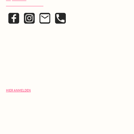
Datenschutzerklärung
KONTAKT
Schreib uns:
info@laelia.de
Ruf uns an:
+ 49 (0)30 420 22 325
NEWSLETTER
V
erpasse keine Rabatt-Aktion oder exklusive Angebote und
Neuigkeiten!
HIER ANMELDEN
ÖFFNUNGSZEITEN
Café:
Freitag - Sonntag
10:00 - 18:00 Uhr
Backstube: