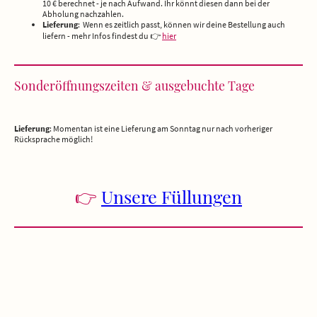
10 € berechnet - je nach Aufwand. Ihr könnt diesen dann bei der
Abholung nachzahlen.
Lieferung
: Wenn es zeitlich passt, können wir deine Bestellung auch
liefern - mehr Infos findest du 👉
hier
Sonderöffnungszeiten & ausgebuchte Tage
Lieferung
: Momentan ist eine Lieferung am Sonntag nur nach vorheriger
Rücksprache möglich!
👉
Unsere Füllungen