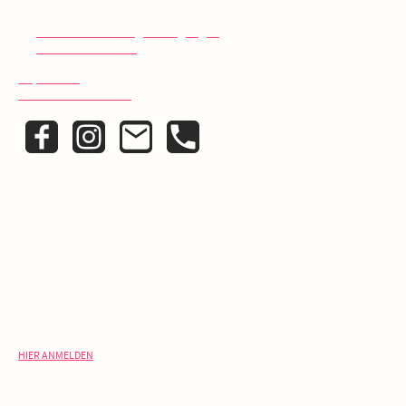
WEITERE INFOS
>>
Liefer- und Zahlungsbedingungen
>>
Widerrufsbelehrung
Impressum
Datenschutzerklärung
KONTAKT
Schreib uns:
info@laelia.de
Ruf uns an:
+ 49 (0)30 420 22 325
NEWSLETTER
V
erpasse keine Rabatt-Aktion oder exklusive Angebote und
Neuigkeiten!
HIER ANMELDEN
ÖFFNUNGSZEITEN