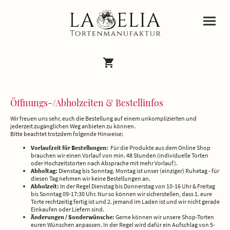
Öffnungs-/Abholzeiten & Bestellinfos
Wir freuen uns sehr, euch die Bestellung auf einem unkomplizierten und
jederzeit zugänglichen Weg anbieten zu können.
Bitte beachtet trotzdem folgende Hinweise:
Vorlaufzeit für Bestellungen:
Für die Produkte aus dem Online Shop
brauchen wir einen Vorlauf von min. 48 Stunden (individuelle Torten
oder Hochzeitstorten nach Absprache mit mehr Vorlauf).
Abholtag:
Dienstag bis Sonntag. Montag ist unser (einziger) Ruhetag - für
diesen Tag nehmen wir keine Bestellungen an.
Abholzeit:
In der Regel Dienstag bis Donnerstag von 10-16 Uhr & Freitag
bis Sonntag 09-17:30 Uhr. Nur so können wir sicherstellen, dass 1. eure
Torte rechtzeitig fertig ist und 2. jemand im Laden ist und wir nicht gerade
Einkaufen oder Liefern sind.
Änderungen / Sonderwünsche:
Gerne können wir unsere Shop-Torten
euren Wünschen anpassen. In der Regel wird dafür ein Aufschlag von 5-